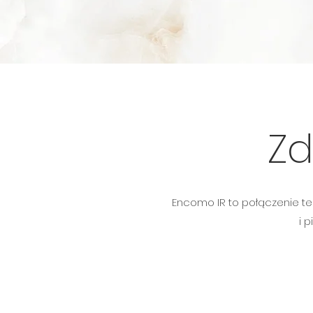
Zd
Encomo IR to połączenie t
i 