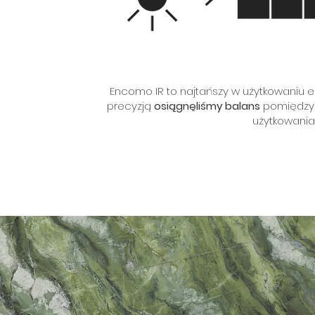
Encomo IR to najtańszy w użytkowaniu e
precyzją
osiągnęliśmy balans
pomiędzy 
użytkowania