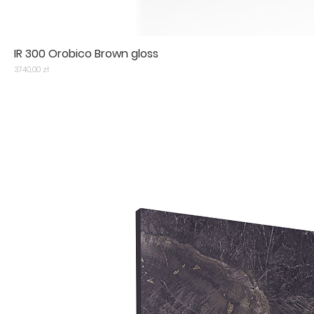
IR 300 Orobico Brown gloss
Cena
3740,00 zł