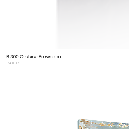
IR 300 Orobico Brown matt
Cena
3740,00 zł