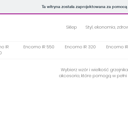
Ta witryna została zaprojektowana za pomocą
Sklep
Styl, ekonomia, zdro
o IR
Encomo IR 550
Encomo IR 320
Encomo IR
0
Wybierz wzór i wielkość grzejni
akcesoria, które pomogą w pełni