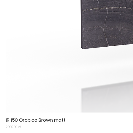
IR 150 Orobico Brown matt
Cena
2990,00 zł