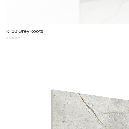
IR 150 Grey Roots
Cena
2990,00 zł