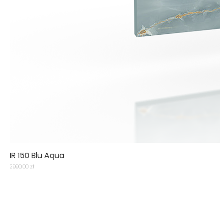
IR 150 Blu Aqua
Cena
2990,00 zł