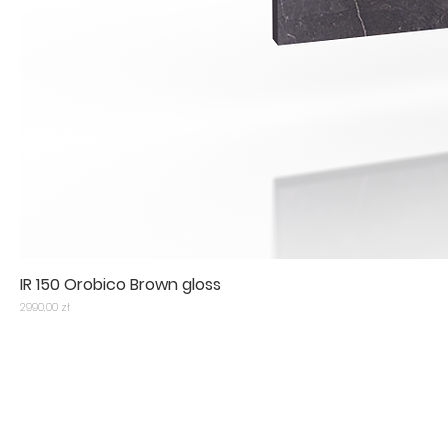
IR 150 Orobico Brown gloss
Cena
2990,00 zł