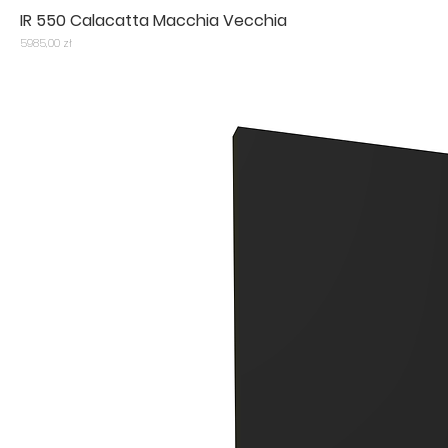
IR 550 Calacatta Macchia Vecchia
Cena
5985,00 zł