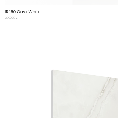
IR 150 Onyx White
Cena
2990,00 zł