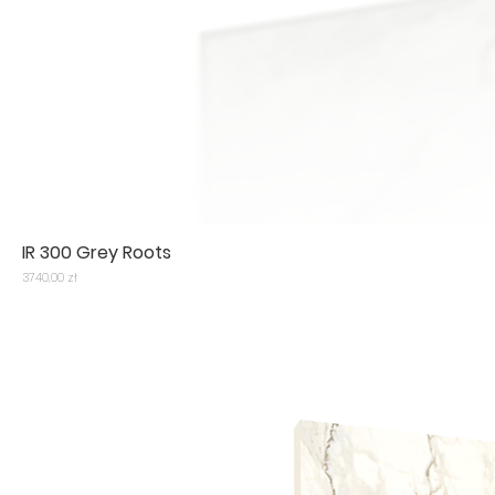
IR 300 Grey Roots
Cena
3740,00 zł