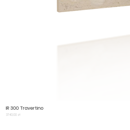
IR 300 Travertino
Cena
3740,00 zł