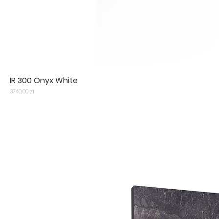
IR 300 Onyx White
Cena
3740,00 zł