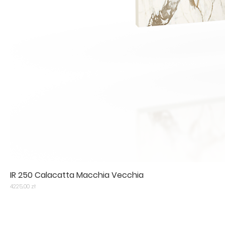
IR 250 Calacatta Macchia Vecchia
Cena
4225,00 zł